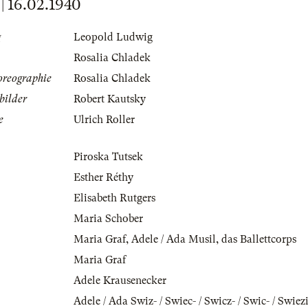
 16.02.1940
g
Leopold Ludwig
Rosalia Chladek
oreographie
Rosalia Chladek
bilder
Robert Kautsky
e
Ulrich Roller
Piroska Tutsek
Esther Réthy
Elisabeth Rutgers
Maria Schober
Maria Graf
,
Adele / Ada Musil
,
das Ballettcorps
Maria Graf
Adele Krausenecker
Adele / Ada Swiz- / Swiec- / Swicz- / Swic- / Swie