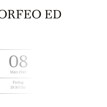
 ORFEO ED
08
März 1940
Freitag
19:30 Uhr