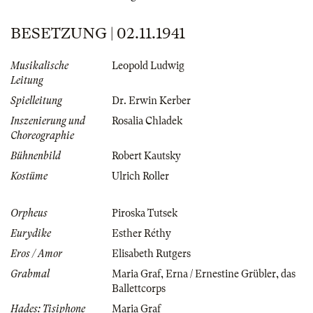
BESETZUNG | 02.11.1941
Musikalische
Leopold Ludwig
Leitung
Spielleitung
Dr. Erwin Kerber
Inszenierung und
Rosalia Chladek
Choreographie
Bühnenbild
Robert Kautsky
Kostüme
Ulrich Roller
Orpheus
Piroska Tutsek
Eurydike
Esther Réthy
Eros / Amor
Elisabeth Rutgers
Grabmal
Maria Graf
,
Erna / Ernestine Grübler
,
das
Ballettcorps
Hades: Tisiphone
Maria Graf