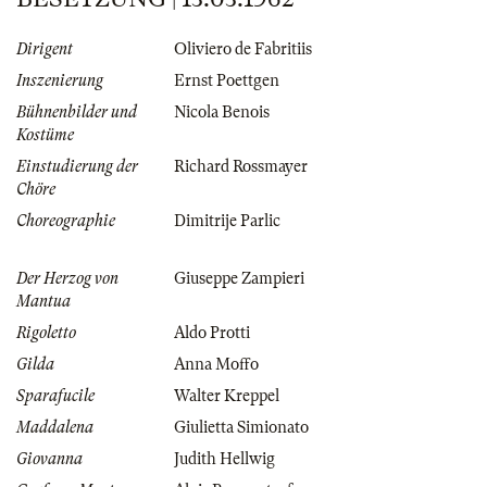
Dirigent
Oliviero de Fabritiis
Inszenierung
Ernst Poettgen
Bühnenbilder und
Nicola Benois
Kostüme
Einstudierung der
Richard Rossmayer
Chöre
Choreographie
Dimitrije Parlic
Der Herzog von
Giuseppe Zampieri
Mantua
Rigoletto
Aldo Protti
Gilda
Anna Moffo
Sparafucile
Walter Kreppel
Maddalena
Giulietta Simionato
Giovanna
Judith Hellwig