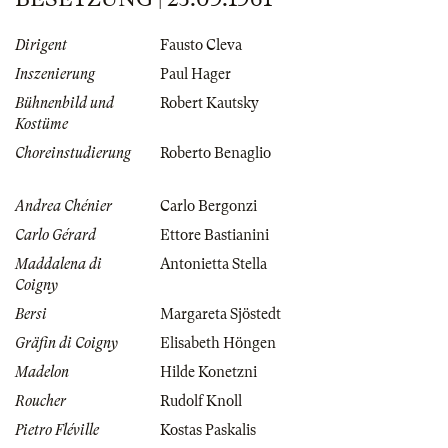
Dirigent
Fausto Cleva
Inszenierung
Paul Hager
Bühnenbild und
Robert Kautsky
Kostüme
Choreinstudierung
Roberto Benaglio
Andrea Chénier
Carlo Bergonzi
Carlo Gérard
Ettore Bastianini
Maddalena di
Antonietta Stella
Coigny
Bersi
Margareta Sjöstedt
Gräfin di Coigny
Elisabeth Höngen
Madelon
Hilde Konetzni
Roucher
Rudolf Knoll
Pietro Fléville
Kostas Paskalis