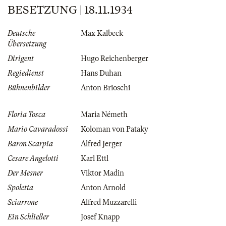
BESETZUNG | 18.11.1934
Deutsche
Max Kalbeck
Übersetzung
Dirigent
Hugo Reichenberger
Regiedienst
Hans Duhan
Bühnenbilder
Anton Brioschi
Floria Tosca
Maria Németh
Mario Cavaradossi
Koloman von Pataky
Baron Scarpia
Alfred Jerger
Cesare Angelotti
Karl Ettl
Der Mesner
Viktor Madin
Spoletta
Anton Arnold
Sciarrone
Alfred Muzzarelli
Ein Schließer
Josef Knapp