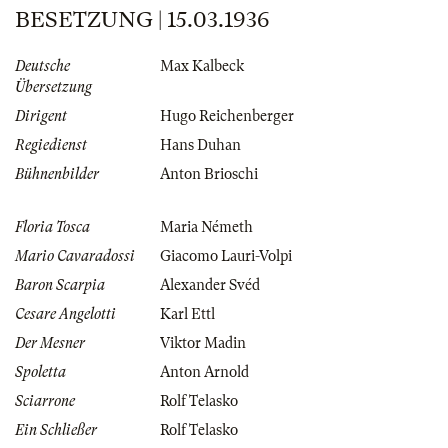
BESETZUNG | 15.03.1936
Deutsche
Max Kalbeck
Übersetzung
Dirigent
Hugo Reichenberger
Regiedienst
Hans Duhan
Bühnenbilder
Anton Brioschi
Floria Tosca
Maria Németh
Mario Cavaradossi
Giacomo Lauri-Volpi
Baron Scarpia
Alexander Svéd
Cesare Angelotti
Karl Ettl
Der Mesner
Viktor Madin
Spoletta
Anton Arnold
Sciarrone
Rolf Telasko
Ein Schließer
Rolf Telasko