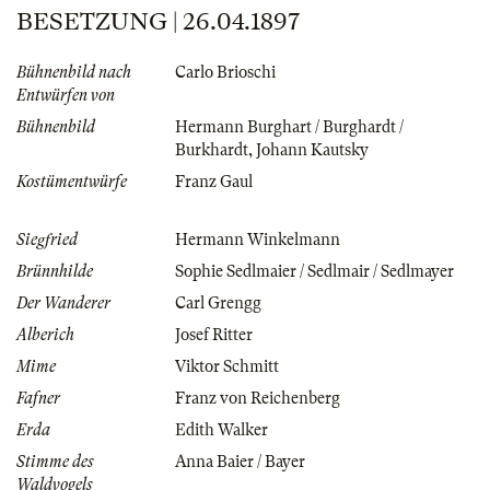
BESETZUNG | 26.04.1897
Bühnenbild nach
Carlo Brioschi
Entwürfen von
Bühnenbild
Hermann Burghart / Burghardt /
Burkhardt
,
Johann Kautsky
Kostümentwürfe
Franz Gaul
Siegfried
Hermann Winkelmann
Brünnhilde
Sophie Sedlmaier / Sedlmair / Sedlmayer
Der Wanderer
Carl Grengg
Alberich
Josef Ritter
Mime
Viktor Schmitt
Fafner
Franz von Reichenberg
Erda
Edith Walker
Stimme des
Anna Baier / Bayer
Waldvogels