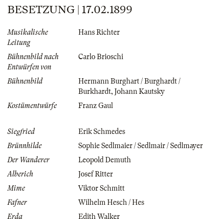
BESETZUNG | 17.02.1899
Musikalische
Hans Richter
Leitung
Bühnenbild nach
Carlo Brioschi
Entwürfen von
Bühnenbild
Hermann Burghart / Burghardt /
Burkhardt
,
Johann Kautsky
Kostümentwürfe
Franz Gaul
Siegfried
Erik Schmedes
Brünnhilde
Sophie Sedlmaier / Sedlmair / Sedlmayer
Der Wanderer
Leopold Demuth
Alberich
Josef Ritter
Mime
Viktor Schmitt
Fafner
Wilhelm Hesch / Hes
Erda
Edith Walker