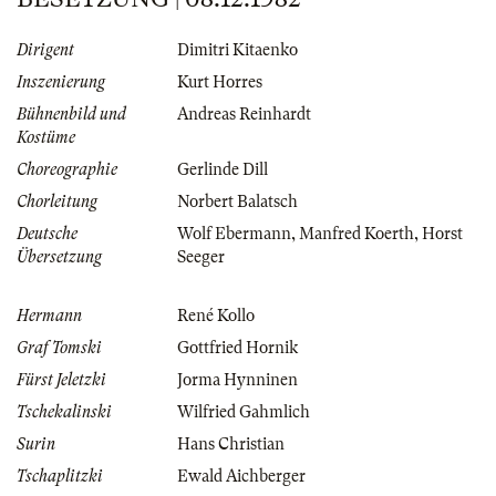
Dirigent
Dimitri Kitaenko
Inszenierung
Kurt Horres
Bühnenbild und
Andreas Reinhardt
Kostüme
Choreographie
Gerlinde Dill
Chorleitung
Norbert Balatsch
Deutsche
Wolf Ebermann
,
Manfred Koerth
,
Horst
Übersetzung
Seeger
Hermann
René Kollo
Graf Tomski
Gottfried Hornik
Fürst Jeletzki
Jorma Hynninen
Tschekalinski
Wilfried Gahmlich
Surin
Hans Christian
Tschaplitzki
Ewald Aichberger