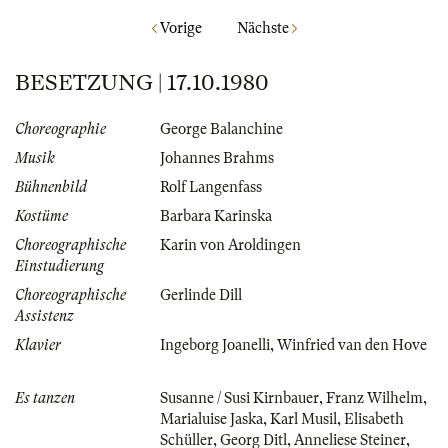
Vorige
Nächste
BESETZUNG | 17.10.1980
Choreographie
George Balanchine
Musik
Johannes Brahms
Bühnenbild
Rolf Langenfass
Kostüme
Barbara Karinska
Choreographische
Karin von Aroldingen
Einstudierung
Choreographische
Gerlinde Dill
Assistenz
Klavier
Ingeborg Joanelli
,
Winfried van den Hove
Es tanzen
Susanne / Susi Kirnbauer
,
Franz Wilhelm
,
Marialuise Jaska
,
Karl Musil
,
Elisabeth
Schüller
,
Georg Ditl
,
Anneliese Steiner
,