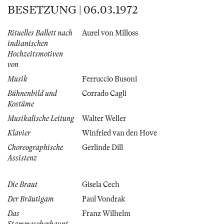
BESETZUNG | 06.03.1972
Rituelles Ballett nach
Aurel von Milloss
indianischen
Hochzeitsmotiven
von
Musik
Ferruccio Busoni
Bühnenbild und
Corrado Cagli
Kostüme
Musikalische Leitung
Walter Weller
Klavier
Winfried van den Hove
Choreographische
Gerlinde Dill
Assistenz
Die Braut
Gisela Cech
Der Bräutigam
Paul Vondrak
Das
Franz Wilhelm
Stammesoberhaupt