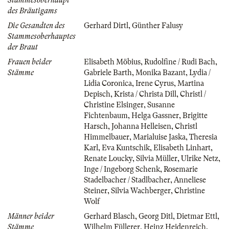
des Bräutigams
Die Gesandten des
Gerhard Dirtl
,
Günther Falusy
Stammesoberhauptes
der Braut
Frauen beider
Elisabeth Möbius
,
Rudolfine / Rudi Bach
,
Stämme
Gabriele Barth
,
Monika Bazant
,
Lydia /
Lidia Coronica
,
Irene Cyrus
,
Martina
Depisch
,
Krista / Christa Dill
,
Christl /
Christine Elsinger
,
Susanne
Fichtenbaum
,
Helga Gassner
,
Brigitte
Harsch
,
Johanna Helleisen
,
Christl
Himmelbauer
,
Marialuise Jaska
,
Theresia
Karl
,
Eva Kuntschik
,
Elisabeth Linhart
,
Renate Loucky
,
Silvia Müller
,
Ulrike Netz
,
Inge / Ingeborg Schenk
,
Rosemarie
Stadelbacher / Stadlbacher
,
Anneliese
Steiner
,
Silvia Wachberger
,
Christine
Wolf
Männer beider
Gerhard Blasch
,
Georg Ditl
,
Dietmar Ettl
,
Stämme
Wilhelm Füllerer
,
Heinz Heidenreich
,