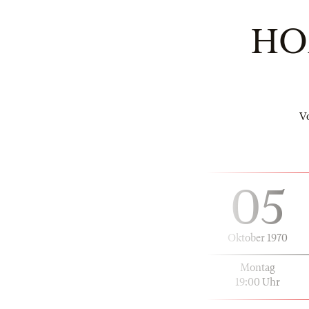
HO
V
05
Oktober 1970
Montag
19:00 Uhr