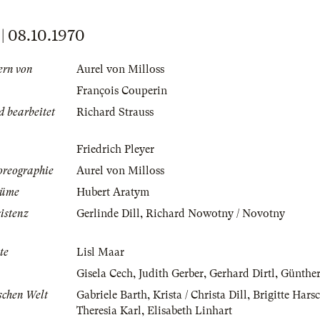
 08.10.1970
dern von
Aurel von Milloss
François Couperin
 bearbeitet
Richard Strauss
Friedrich Pleyer
oreographie
Aurel von Milloss
tüme
Hubert Aratym
istenz
Gerlinde Dill
,
Richard Nowotny / Novotny
te
Lisl Maar
Gisela Cech
,
Judith Gerber
,
Gerhard Dirtl
,
Günther
schen Welt
Gabriele Barth
,
Krista / Christa Dill
,
Brigitte Hars
Theresia Karl
,
Elisabeth Linhart