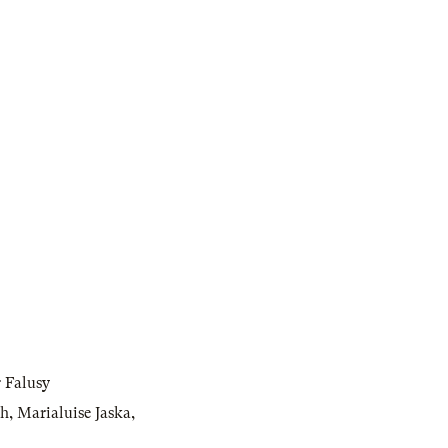
 Falusy
ch
,
Marialuise Jaska
,