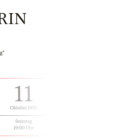
RIN
g"
11
Oktober 1970
Sonntag
19:00 Uhr