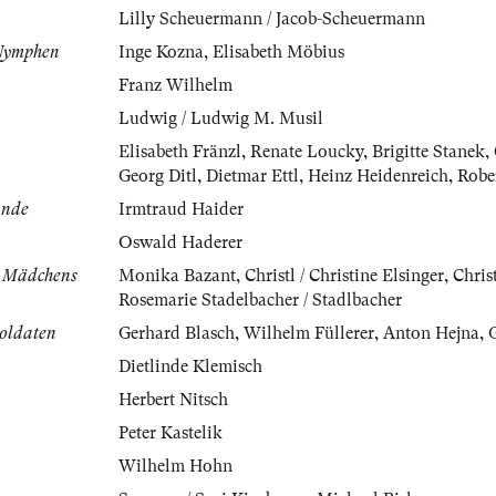
Lilly Scheuermann / Jacob-Scheuermann
 Nymphen
Inge Kozna
,
Elisabeth Möbius
Franz Wilhelm
Ludwig / Ludwig M. Musil
Elisabeth Fränzl
,
Renate Loucky
,
Brigitte Stanek
,
Georg Ditl
,
Dietmar Ettl
,
Heinz Heidenreich
,
Robe
ande
Irmtraud Haider
Oswald Haderer
s Mädchens
Monika Bazant
,
Christl / Christine Elsinger
,
Chris
Rosemarie Stadelbacher / Stadlbacher
oldaten
Gerhard Blasch
,
Wilhelm Füllerer
,
Anton Hejna
,
G
Dietlinde Klemisch
Herbert Nitsch
Peter Kastelik
Wilhelm Hohn