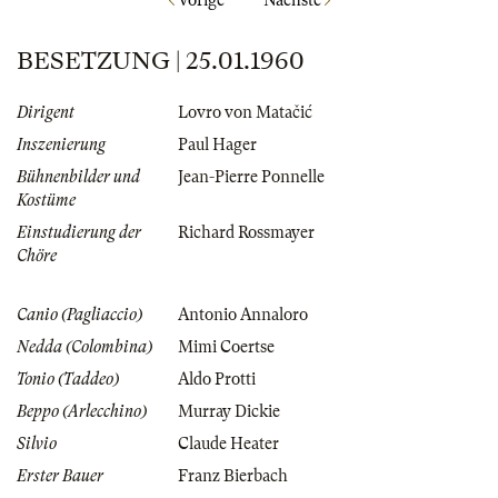
Vorige
Nächste
BESETZUNG | 25.01.1960
Dirigent
Lovro von Matačić
Inszenierung
Paul Hager
Bühnenbilder und
Jean-Pierre Ponnelle
Kostüme
Einstudierung der
Richard Rossmayer
Chöre
Canio (Pagliaccio)
Antonio Annaloro
Nedda (Colombina)
Mimi Coertse
Tonio (Taddeo)
Aldo Protti
Beppo (Arlecchino)
Murray Dickie
Silvio
Claude Heater
Erster Bauer
Franz Bierbach