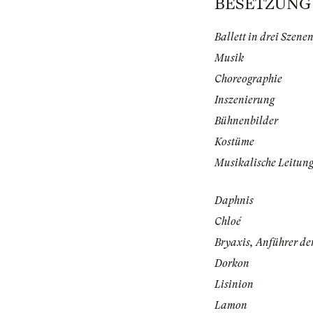
BESETZUNG |
Ballett in drei Szene
Musik
Choreographie
Inszenierung
Bühnenbilder
Kostüme
Musikalische Leitun
Daphnis
Chloé
Bryaxis, Anführer de
Dorkon
Lisinion
Lamon