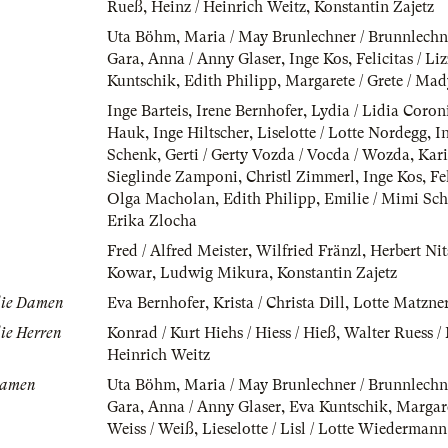
Rueß
,
Heinz / Heinrich Weitz
,
Konstantin Zajetz
Uta Böhm
,
Maria / May Brunlechner / Brunnlechn
Gara
,
Anna / Anny Glaser
,
Inge Kos
,
Felicitas / Li
Kuntschik
,
Edith Philipp
,
Margarete / Grete / Mad
Inge Barteis
,
Irene Bernhofer
,
Lydia / Lidia Coron
Hauk
,
Inge Hiltscher
,
Liselotte / Lotte Nordegg
,
I
Schenk
,
Gerti / Gerty Vozda / Vocda / Wozda
,
Kari
Sieglinde Zamponi
,
Christl Zimmerl
,
Inge Kos
,
Fe
Olga Macholan
,
Edith Philipp
,
Emilie / Mimi Schr
Erika Zlocha
Fred / Alfred Meister
,
Wilfried Fränzl
,
Herbert Nit
Kowar
,
Ludwig Mikura
,
Konstantin Zajetz
 die Damen
Eva Bernhofer
,
Krista / Christa Dill
,
Lotte Matzne
die Herren
Konrad / Kurt Hiehs / Hiess / Hieß
,
Walter Ruess /
Heinrich Weitz
 Damen
Uta Böhm
,
Maria / May Brunlechner / Brunnlechn
Gara
,
Anna / Anny Glaser
,
Eva Kuntschik
,
Margare
Weiss / Weiß
,
Lieselotte / Lisl / Lotte Wiedermann