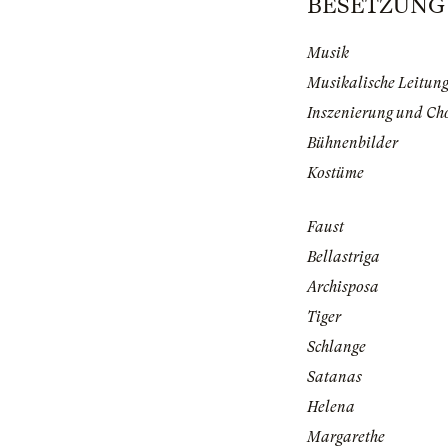
BESETZUNG | 
Musik
Musikalische Leitun
Inszenierung und Ch
Bühnenbilder
Kostüme
Faust
Bellastriga
Archisposa
Tiger
Schlange
Satanas
Helena
Margarethe