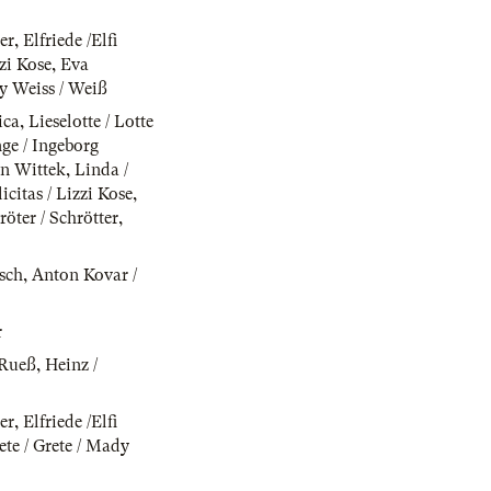
er
,
Elfriede /Elfi
zzi Kose
,
Eva
y Weiss / Weiß
ica
,
Lieselotte / Lotte
nge / Ingeborg
n Wittek
,
Linda /
licitas / Lizzi Kose
,
öter / Schrötter
,
sch
,
Anton Kovar /
r
 Rueß
,
Heinz /
er
,
Elfriede /Elfi
te / Grete / Mady