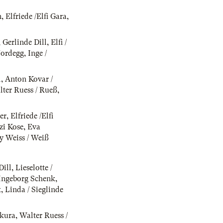
m
,
Elfriede /Elfi Gara
,
,
Gerlinde Dill
,
Elfi /
 Nordegg
,
Inge /
l
,
Anton Kovar /
ter Ruess / Rueß
,
er
,
Elfriede /Elfi
zzi Kose
,
Eva
y Weiss / Weiß
Dill
,
Lieselotte /
 Ingeborg Schenk
,
k
,
Linda / Sieglinde
kura
,
Walter Ruess /