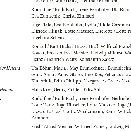
Lieselotte / Lotte Hauk
,
Dietlinde Klemisch
Rudolfine / Rudi Bach
,
Irene Bernhofer
,
Uta Böh
Eva Kuntschik
,
Christl Zimmerl
Inge Fiala
,
Eva Bernhofer
,
Lydia / Lidia Coronica
Elfriede Hlinak
,
Lotte Matzner
,
Liselotte / Lotte
Ingeborg Schenk
Konrad / Kurt Hiehs / Hiess / Hieß
,
Wilfried Fränz
Kowar
,
Fred / Alfred Meister
,
Ludwig Mikura
,
Wal
Heinz / Heinrich Weitz
,
Konstantin Zajetz
 der Helena
Uta Böhm
,
Maria / May Brunlechner / Brunnlechn
Gara
,
Anna / Anny Glaser
,
Inge Kos
,
Felicitas / Li
Kuntschik
,
Edith Philipp
,
Margarete / Grete / Mad
 Helena
Hans Kres
,
Georg Pichler
,
Fritz Sidl
n
Rudolfine / Rudi Bach
,
Irene Bernhofer
,
Gerlinde 
Lotte Hauk
,
Inge Hiltscher
,
Lotte Matzner
,
Inge /
Lieselotte / Lisl / Lotte Wiedermann
,
Karin Witte
Zamponi
Fred / Alfred Meister
,
Wilfried Fränzl
,
Ludwig Mi