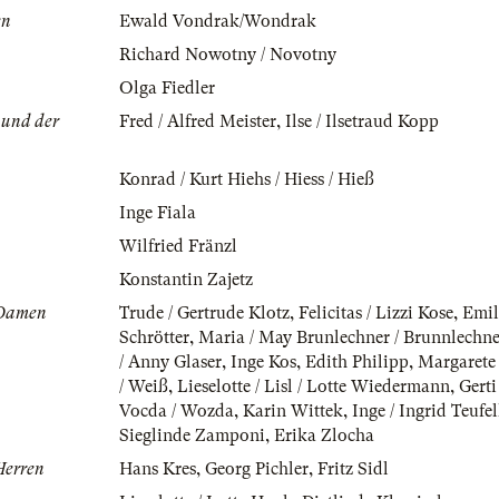
en
Ewald Vondrak/Wondrak
Richard Nowotny / Novotny
Olga Fiedler
 und der
Fred / Alfred Meister
,
Ilse / Ilsetraud Kopp
Konrad / Kurt Hiehs / Hiess / Hieß
Inge Fiala
Wilfried Fränzl
Konstantin Zajetz
e Damen
Trude / Gertrude Klotz
,
Felicitas / Lizzi Kose
,
Emil
Schrötter
,
Maria / May Brunlechner / Brunnlechne
/ Anny Glaser
,
Inge Kos
,
Edith Philipp
,
Margarete 
/ Weiß
,
Lieselotte / Lisl / Lotte Wiedermann
,
Gerti
Vocda / Wozda
,
Karin Wittek
,
Inge / Ingrid Teufe
Sieglinde Zamponi
,
Erika Zlocha
 Herren
Hans Kres
,
Georg Pichler
,
Fritz Sidl