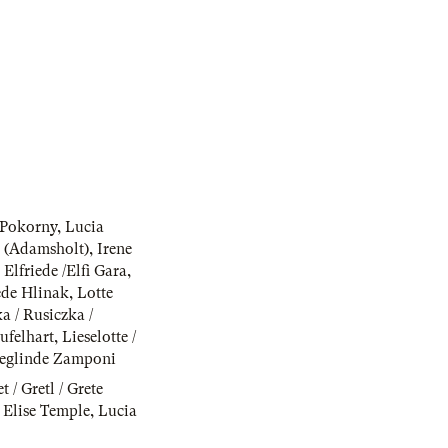
r-Pokorny
,
Lucia
 (Adamsholt)
,
Irene
,
Elfriede /Elfi Gara
,
iede Hlinak
,
Lotte
a / Rusiczka /
eufelhart
,
Lieselotte /
ieglinde Zamponi
 / Gretl / Grete
/ Elise Temple
,
Lucia