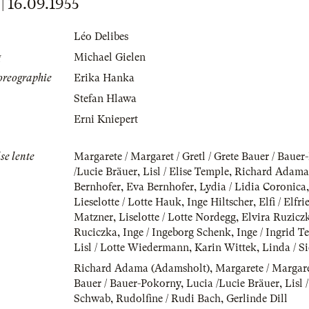
16.09.1955
Léo Delibes
g
Michael Gielen
oreographie
Erika Hanka
Stefan Hlawa
Erni Kniepert
se lente
Margarete / Margaret / Gretl / Grete Bauer / Baue
/Lucie Bräuer
,
Lisl / Elise Temple
,
Richard Adama
Bernhofer
,
Eva Bernhofer
,
Lydia / Lidia Coronica
Lieselotte / Lotte Hauk
,
Inge Hiltscher
,
Elfi / Elfr
Matzner
,
Liselotte / Lotte Nordegg
,
Elvira Ruziczk
Ruciczka
,
Inge / Ingeborg Schenk
,
Inge / Ingrid T
Lisl / Lotte Wiedermann
,
Karin Wittek
,
Linda / S
Richard Adama (Adamsholt)
,
Margarete / Margaret
Bauer / Bauer-Pokorny
,
Lucia /Lucie Bräuer
,
Lisl 
Schwab
,
Rudolfine / Rudi Bach
,
Gerlinde Dill