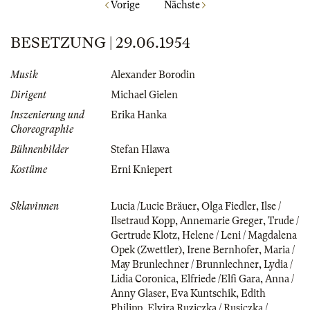
Vorige
Nächste
BESETZUNG | 29.06.1954
Musik
Alexander Borodin
Dirigent
Michael Gielen
Inszenierung und
Erika Hanka
Choreographie
Bühnenbilder
Stefan Hlawa
Kostüme
Erni Kniepert
Sklavinnen
Lucia /Lucie Bräuer
,
Olga Fiedler
,
Ilse /
Ilsetraud Kopp
,
Annemarie Greger
,
Trude /
Gertrude Klotz
,
Helene / Leni / Magdalena
Opek (Zwettler)
,
Irene Bernhofer
,
Maria /
May Brunlechner / Brunnlechner
,
Lydia /
Lidia Coronica
,
Elfriede /Elfi Gara
,
Anna /
Anny Glaser
,
Eva Kuntschik
,
Edith
Philipp
,
Elvira Ruziczka / Rusiczka /