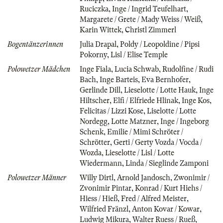
Ruciczka
,
Inge / Ingrid Teufelhart
,
Margarete / Grete / Mady Weiss / Weiß
,
Karin Wittek
,
Christl Zimmerl
Bogentänzerinnen
Julia Drapal
,
Poldy / Leopoldine / Pipsi
Pokorny
,
Lisl / Elise Temple
Polowetzer Mädchen
Inge Fiala
,
Lucia Schwab
,
Rudolfine / Rudi
Bach
,
Inge Barteis
,
Eva Bernhofer
,
Gerlinde Dill
,
Lieselotte / Lotte Hauk
,
Inge
Hiltscher
,
Elfi / Elfriede Hlinak
,
Inge Kos
,
Felicitas / Lizzi Kose
,
Liselotte / Lotte
Nordegg
,
Lotte Matzner
,
Inge / Ingeborg
Schenk
,
Emilie / Mimi Schröter /
Schrötter
,
Gerti / Gerty Vozda / Vocda /
Wozda
,
Lieselotte / Lisl / Lotte
Wiedermann
,
Linda / Sieglinde Zamponi
Polowetzer Männer
Willy Dirtl
,
Arnold Jandosch
,
Zwonimir /
Zvonimir Pintar
,
Konrad / Kurt Hiehs /
Hiess / Hieß
,
Fred / Alfred Meister
,
Wilfried Fränzl
,
Anton Kovar / Kowar
,
Ludwig Mikura
,
Walter Ruess / Rueß
,