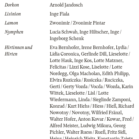
Dorkon
Arnold Jandosch
Lisinion
Inge Fiala
Lamon
Zwonimir / Zvonimir Pintar
Nymphen
Lucia Schwab
,
Inge Hiltscher
,
Inge /
Ingeborg Schenk
Hirtinnen und
Eva Bernhofer
,
Irene Bernhofer
,
Lydia /
Hirten
Lidia Coronica
,
Gerlinde Dill
,
Lieselotte /
Lotte Hauk
,
Inge Kos
,
Lotte Matzner
,
Felicitas / Lizzi Kose
,
Liselotte / Lotte
Nordegg
,
Olga Macholan
,
Edith Philipp
,
Elvira Ruziczka / Rusiczka / Ruciczka
,
Gerti / Gerty Vozda / Vocda / Wozda
,
Karin
Wittek
,
Lieselotte / Lisl / Lotte
Wiedermann
,
Linda / Sieglinde Zamponi
,
Konrad / Kurt Hiehs / Hiess / Hieß
,
Richard
Nowotny / Novotny
,
Wilfried Fränzl
,
Walter Hofer
,
Anton Kovar / Kowar
,
Fred /
Alfred Meister
,
Ludwig Mikura
,
Georg
Pichler
,
Walter Ruess / Rueß
,
Fritz Sidl
,
Heinz / Heinrich Weitz
,
Konstantin Zajetz