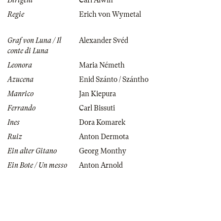
Dirigent
Carl Alwin
Regie
Erich von Wymetal
Graf von Luna / Il
Alexander Svéd
conte di Luna
Leonora
Maria Németh
Azucena
Enid Szánto / Szántho
Manrico
Jan Kiepura
Ferrando
Carl Bissuti
Ines
Dora Komarek
Ruiz
Anton Dermota
Ein alter Gitano
Georg Monthy
Ein Bote / Un messo
Anton Arnold