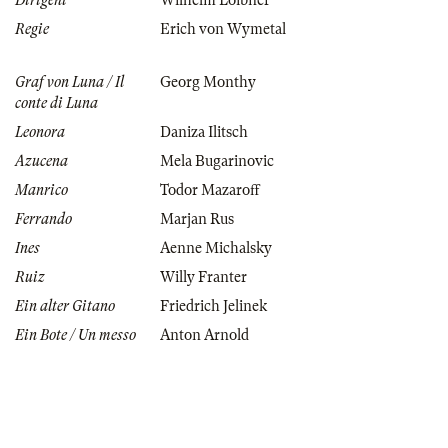
Dirigent
Wilhelm Loibner
Regie
Erich von Wymetal
Graf von Luna / Il
Georg Monthy
conte di Luna
Leonora
Daniza Ilitsch
Azucena
Mela Bugarinovic
Manrico
Todor Mazaroff
Ferrando
Marjan Rus
Ines
Aenne Michalsky
Ruiz
Willy Franter
Ein alter Gitano
Friedrich Jelinek
Ein Bote / Un messo
Anton Arnold