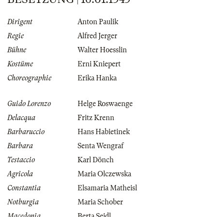
Dirigent
Anton Paulik
Regie
Alfred Jerger
Bühne
Walter Hoesslin
Kostüme
Erni Kniepert
Choreographie
Erika Hanka
Guido Lorenzo
Helge Roswaenge
Delacqua
Fritz Krenn
Barbaruccio
Hans Habietinek
Barbara
Senta Wengraf
Testaccio
Karl Dönch
Agricola
Maria Olczewska
Constantia
Elsamaria Matheisl
Notburgia
Maria Schober
Macedonia
Berta Seidl