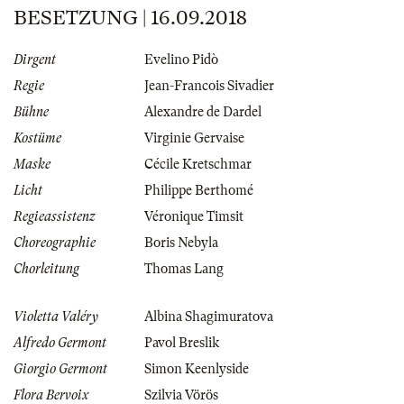
BESETZUNG | 16.09.2018
Dirgent
Evelino Pidò
Regie
Jean-Francois Sivadier
Bühne
Alexandre de Dardel
Kostüme
Virginie Gervaise
Maske
Cécile Kretschmar
Licht
Philippe Berthomé
Regieassistenz
Véronique Timsit
Choreographie
Boris Nebyla
Chorleitung
Thomas Lang
Violetta Valéry
Albina Shagimuratova
Alfredo Germont
Pavol Breslik
Giorgio Germont
Simon Keenlyside
Flora Bervoix
Szilvia Vörös