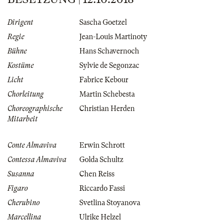
Dirigent
Sascha Goetzel
Regie
Jean-Louis Martinoty
Bühne
Hans Schavernoch
Kostüme
Sylvie de Segonzac
Licht
Fabrice Kebour
Chorleitung
Martin Schebesta
Choreographische
Christian Herden
Mitarbeit
Conte Almaviva
Erwin Schrott
Contessa Almaviva
Golda Schultz
Susanna
Chen Reiss
Figaro
Riccardo Fassi
Cherubino
Svetlina Stoyanova
Marcellina
Ulrike Helzel