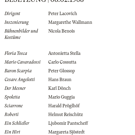
Dirigent
Peter Lacovich
Inszenierung
Margarethe Wallmann
Bühnenbilder und
Nicola Benois
Kostüme
Floria Tosca
Antonietta Stella
Mario Cavaradossi
Carlo Cossutta
Baron Scarpia
Peter Glossop
Cesare Angelotti
Hans Braun
Der Mesner
Karl Dönch
Spoletta
Mario Guggia
Sciarrone
Harald Pröglhöf
Roberti
Helmut Reischütz
Ein Schließer
Ljubomir Pantscheff
Ein Hirt
Margareta Sjöstedt