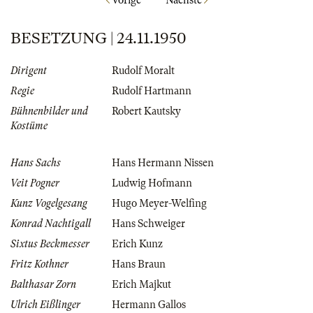
Vorige
Nächste
BESETZUNG | 24.11.1950
Dirigent
Rudolf Moralt
Regie
Rudolf Hartmann
Bühnenbilder und
Robert Kautsky
Kostüme
Hans Sachs
Hans Hermann Nissen
Veit Pogner
Ludwig Hofmann
Kunz Vogelgesang
Hugo Meyer-Welfing
Konrad Nachtigall
Hans Schweiger
Sixtus Beckmesser
Erich Kunz
Fritz Kothner
Hans Braun
Balthasar Zorn
Erich Majkut
Ulrich Eißlinger
Hermann Gallos