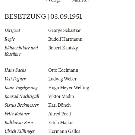
Vorige
Nächste
BESETZUNG | 03.09.1951
Dirigent
George Sebastian
Regie
Rudolf Hartmann
Bühnenbilder und
Robert Kautsky
Kostüme
Hans Sachs
Otto Edelmann
Veit Pogner
Ludwig Weber
Kunz Vogelgesang
Hugo Meyer-Welfing
Konrad Nachtigall
Viktor Madin
Sixtus Beckmesser
Karl Dönch
Fritz Kothner
Alfred Poell
Balthasar Zorn
Erich Majkut
Ulrich Eißlinger
Hermann Gallos