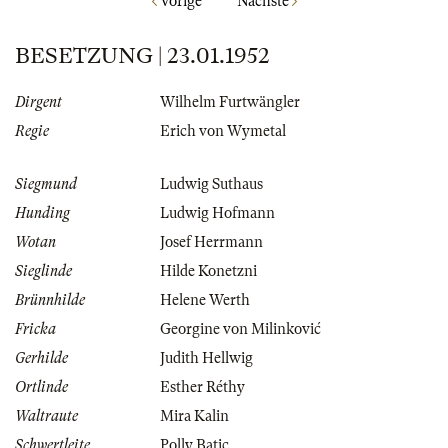
Vorige
Nächste
BESETZUNG | 23.01.1952
Dirgent
Wilhelm Furtwängler
Regie
Erich von Wymetal
Siegmund
Ludwig Suthaus
Hunding
Ludwig Hofmann
Wotan
Josef Herrmann
Sieglinde
Hilde Konetzni
Brünnhilde
Helene Werth
Fricka
Georgine von Milinković
Gerhilde
Judith Hellwig
Ortlinde
Esther Réthy
Waltraute
Mira Kalin
Schwertleite
Polly Batic