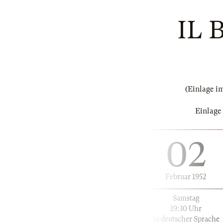
IL 
(Einlage i
Einlage
02
Februar 1952
Samstag
19:30 Uhr
in deutscher Sprache