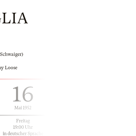
GLIA
 Schwaiger)
my Loose
16
Mai 1952
Freitag
19:00 Uhr
in deutscher Sprache