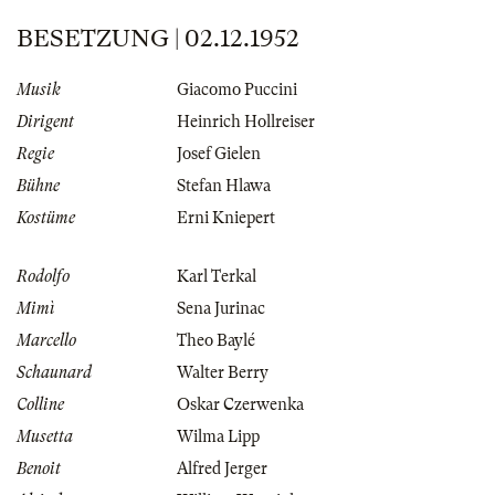
BESETZUNG | 02.12.1952
Musik
Giacomo Puccini
Dirigent
Heinrich Hollreiser
Regie
Josef Gielen
Bühne
Stefan Hlawa
Kostüme
Erni Kniepert
Rodolfo
Karl Terkal
Mimì
Sena Jurinac
Marcello
Theo Baylé
Schaunard
Walter Berry
Colline
Oskar Czerwenka
Musetta
Wilma Lipp
Benoit
Alfred Jerger