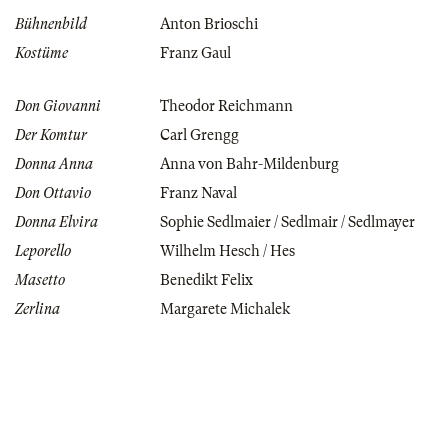
Bühnenbild
Anton Brioschi
Kostüme
Franz Gaul
Don Giovanni
Theodor Reichmann
Der Komtur
Carl Grengg
Donna Anna
Anna von Bahr-Mildenburg
Don Ottavio
Franz Naval
Donna Elvira
Sophie Sedlmaier / Sedlmair / Sedlmayer
Leporello
Wilhelm Hesch / Hes
Masetto
Benedikt Felix
Zerlina
Margarete Michalek