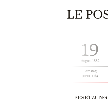
LE PO
19
August 1882
Samstag
00:00 Uhr
BESETZUNG | 