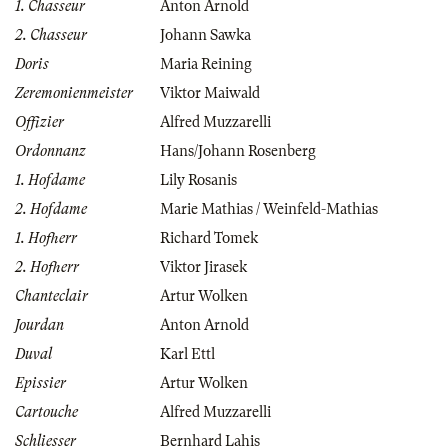
1. Chasseur
Anton Arnold
2. Chasseur
Johann Sawka
Doris
Maria Reining
Zeremonienmeister
Viktor Maiwald
Offizier
Alfred Muzzarelli
Ordonnanz
Hans/Johann Rosenberg
1. Hofdame
Lily Rosanis
2. Hofdame
Marie Mathias / Weinfeld-Mathias
1. Hofherr
Richard Tomek
2. Hofherr
Viktor Jirasek
Chanteclair
Artur Wolken
Jourdan
Anton Arnold
Duval
Karl Ettl
Epissier
Artur Wolken
Cartouche
Alfred Muzzarelli
Schliesser
Bernhard Lahis