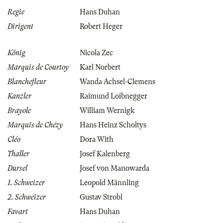
Regie
Hans Duhan
Dirigent
Robert Heger
König
Nicola Zec
Marquis de Courtoy
Karl Norbert
Blanchefleur
Wanda Achsel-Clemens
Kanzler
Raimund Loibnegger
Brayole
William Wernigk
Marquis de Chézy
Hans Heinz Scholtys
Cléo
Dora With
Thaller
Josef Kalenberg
Dursel
Josef von Manowarda
1. Schweizer
Leopold Männling
2. Schweizer
Gustav Strobl
Favart
Hans Duhan