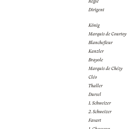
Regie
Dirigent
König
Marquis de Courtoy
Blanchefleur
Kanzler
Brayole
Marquis de Chézy
Cléo
Thaller
Dursel
1. Schweizer
2. Schweizer
Favart