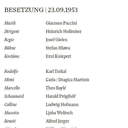
BESETZUNG | 23.09.1953
Musik
Giacomo Puccini
Dirigent
Heinrich Hollreiser
Regie
Josef Gielen
Bühne
Stefan Hlawa
Kostüme
Erni Kniepert
Rodolfo
Karl Terkal
Mimì
Carla / Dragica Martinis
Marcello
Theo Baylé
Schaunard
Harald Pröglhöf
Colline
Ludwig Hofmann
Musetta
Ljuba Welitsch
Benoit
Alfred Jerger