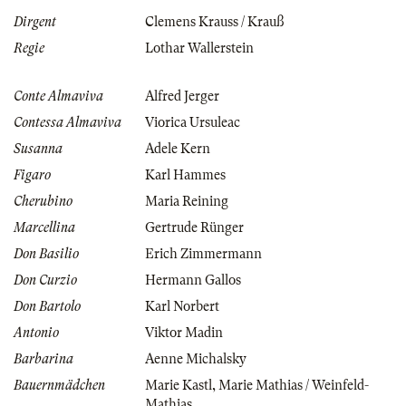
Dirgent
Clemens Krauss / Krauß
Regie
Lothar Wallerstein
Conte Almaviva
Alfred Jerger
Contessa Almaviva
Viorica Ursuleac
Susanna
Adele Kern
Figaro
Karl Hammes
Cherubino
Maria Reining
Marcellina
Gertrude Rünger
Don Basilio
Erich Zimmermann
Don Curzio
Hermann Gallos
Don Bartolo
Karl Norbert
Antonio
Viktor Madin
Barbarina
Aenne Michalsky
Bauernmädchen
Marie Kastl
,
Marie Mathias / Weinfeld-
Mathias