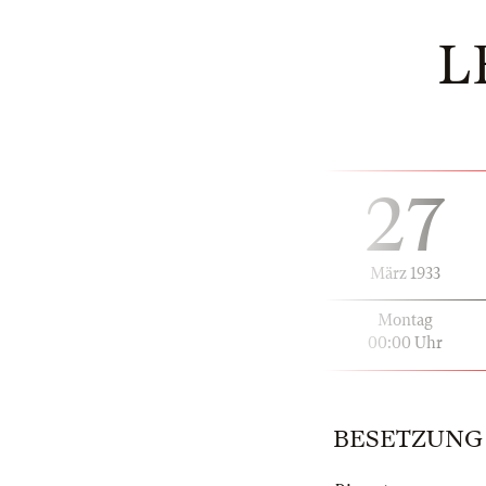
L
27
März 1933
Montag
00:00 Uhr
BESETZUNG | 