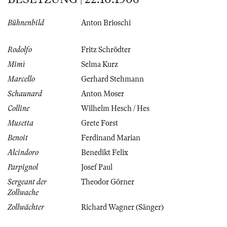
Bühnenbild
Anton Brioschi
Rodolfo
Fritz Schrödter
Mimì
Selma Kurz
Marcello
Gerhard Stehmann
Schaunard
Anton Moser
Colline
Wilhelm Hesch / Hes
Musetta
Grete Forst
Benoit
Ferdinand Marian
Alcindoro
Benedikt Felix
Parpignol
Josef Paul
Sergeant der
Theodor Görner
Zollwache
Zollwächter
Richard Wagner (Sänger)