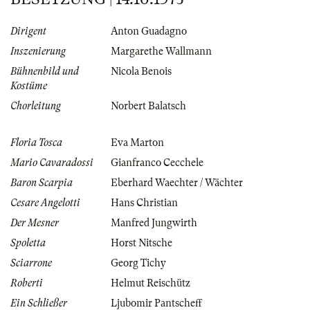
Dirigent
Anton Guadagno
Inszenierung
Margarethe Wallmann
Bühnenbild und
Nicola Benois
Kostüme
Chorleitung
Norbert Balatsch
Floria Tosca
Eva Marton
Mario Cavaradossi
Gianfranco Cecchele
Baron Scarpia
Eberhard Waechter / Wächter
Cesare Angelotti
Hans Christian
Der Mesner
Manfred Jungwirth
Spoletta
Horst Nitsche
Sciarrone
Georg Tichy
Roberti
Helmut Reischütz
Ein Schließer
Ljubomir Pantscheff