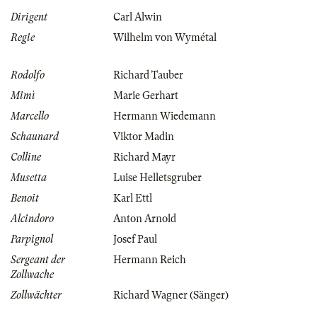
Dirigent
Carl Alwin
Regie
Wilhelm von Wymétal
Rodolfo
Richard Tauber
Mimì
Marie Gerhart
Marcello
Hermann Wiedemann
Schaunard
Viktor Madin
Colline
Richard Mayr
Musetta
Luise Helletsgruber
Benoit
Karl Ettl
Alcindoro
Anton Arnold
Parpignol
Josef Paul
Sergeant der
Hermann Reich
Zollwache
Zollwächter
Richard Wagner (Sänger)