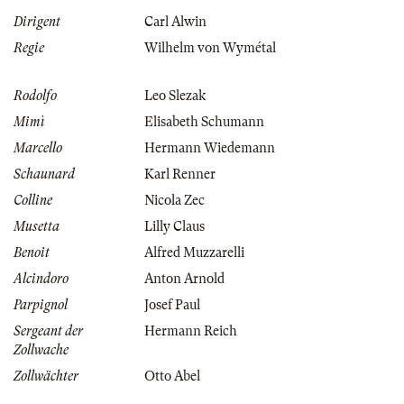
Dirigent
Carl Alwin
Regie
Wilhelm von Wymétal
Rodolfo
Leo Slezak
Mimì
Elisabeth Schumann
Marcello
Hermann Wiedemann
Schaunard
Karl Renner
Colline
Nicola Zec
Musetta
Lilly Claus
Benoit
Alfred Muzzarelli
Alcindoro
Anton Arnold
Parpignol
Josef Paul
Sergeant der
Hermann Reich
Zollwache
Zollwächter
Otto Abel