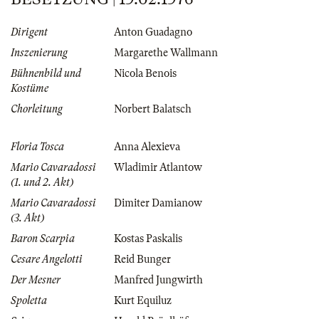
Dirigent
Anton Guadagno
Inszenierung
Margarethe Wallmann
Bühnenbild und
Nicola Benois
Kostüme
Chorleitung
Norbert Balatsch
Floria Tosca
Anna Alexieva
Mario Cavaradossi
Wladimir Atlantow
(1. und 2. Akt)
Mario Cavaradossi
Dimiter Damianow
(3. Akt)
Baron Scarpia
Kostas Paskalis
Cesare Angelotti
Reid Bunger
Der Mesner
Manfred Jungwirth
Spoletta
Kurt Equiluz