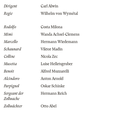
Dirigent
Carl Alwin
Regie
Wilhelm von Wymétal
Rodolfo
Costa Milona
Mimì
Wanda Achsel-Clemens
Marcello
Hermann Wiedemann
Schaunard
Viktor Madin
Colline
Nicola Zec
Musetta
Luise Helletsgruber
Benoit
Alfred Muzzarelli
Alcindoro
Anton Arnold
Parpignol
Oskar Schinke
Sergeant der
Hermann Reich
Zollwache
Zollwächter
Otto Abel