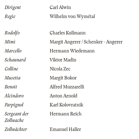
Dirigent
Carl Alwin
Regie
Wilhelm von Wymétal
Rodolfo
Charles Kullmann
Mimì
Margit Angerer / Schenker - Angerer
Marcello
Hermann Wiedemann
Schaunard
Viktor Madin
Colline
Nicola Zec
Musetta
Margit Bokor
Benoit
Alfred Muzzarelli
Alcindoro
Anton Arnold
Parpignol
Karl Kolovratnik
Sergeant der
Hermann Reich
Zollwache
Zollwächter
Emanuel Haller