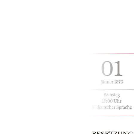
01
Jänner 1870
Samstag
19:00 Uhr
in deutscher Sprache
BESETZUNG |