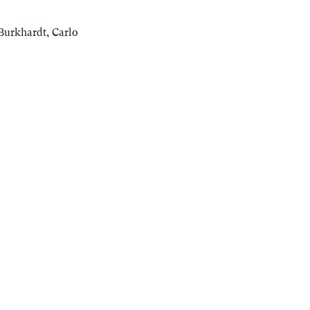
 Burkhardt
,
Carlo