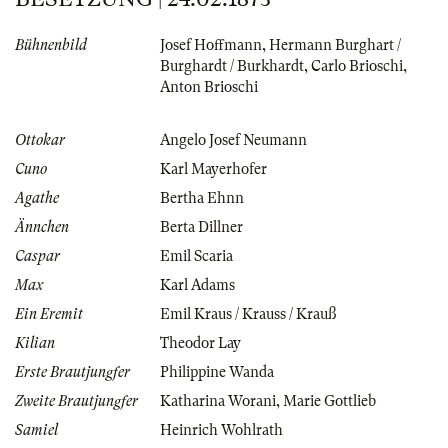
Bühnenbild
Josef Hoffmann
,
Hermann Burghart /
Burghardt / Burkhardt
,
Carlo Brioschi
,
Anton Brioschi
Ottokar
Angelo Josef Neumann
Cuno
Karl Mayerhofer
Agathe
Bertha Ehnn
Ännchen
Berta Dillner
Caspar
Emil Scaria
Max
Karl Adams
Ein Eremit
Emil Kraus / Krauss / Krauß
Kilian
Theodor Lay
Erste Brautjungfer
Philippine Wanda
Zweite Brautjungfer
Katharina Worani
,
Marie Gottlieb
Samiel
Heinrich Wohlrath