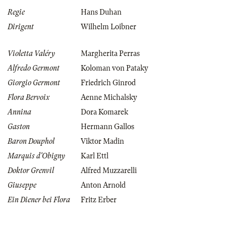
Regie
Hans Duhan
Dirigent
Wilhelm Loibner
Violetta Valéry
Margherita Perras
Alfredo Germont
Koloman von Pataky
Giorgio Germont
Friedrich Ginrod
Flora Bervoix
Aenne Michalsky
Annina
Dora Komarek
Gaston
Hermann Gallos
Baron Douphol
Viktor Madin
Marquis d'Obigny
Karl Ettl
Doktor Grenvil
Alfred Muzzarelli
Giuseppe
Anton Arnold
Ein Diener bei Flora
Fritz Erber