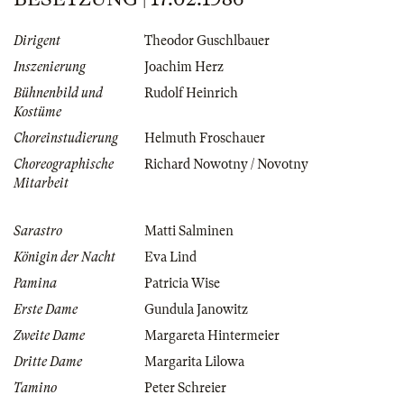
Dirigent
Theodor Guschlbauer
Inszenierung
Joachim Herz
Bühnenbild und
Rudolf Heinrich
Kostüme
Choreinstudierung
Helmuth Froschauer
Choreographische
Richard Nowotny / Novotny
Mitarbeit
Sarastro
Matti Salminen
Königin der Nacht
Eva Lind
Pamina
Patricia Wise
Erste Dame
Gundula Janowitz
Zweite Dame
Margareta Hintermeier
Dritte Dame
Margarita Lilowa
Tamino
Peter Schreier