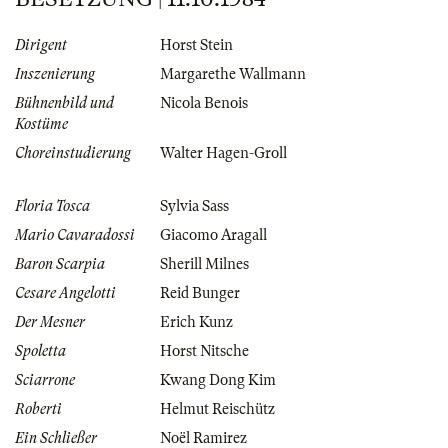
Dirigent
Horst Stein
Inszenierung
Margarethe Wallmann
Bühnenbild und
Nicola Benois
Kostüme
Choreinstudierung
Walter Hagen-Groll
Floria Tosca
Sylvia Sass
Mario Cavaradossi
Giacomo Aragall
Baron Scarpia
Sherill Milnes
Cesare Angelotti
Reid Bunger
Der Mesner
Erich Kunz
Spoletta
Horst Nitsche
Sciarrone
Kwang Dong Kim
Roberti
Helmut Reischütz
Ein Schließer
Noël Ramirez