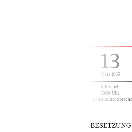
13
März 1985
Mittwoch
19:30 Uhr
in italienischer Sprach
BESETZUNG | 