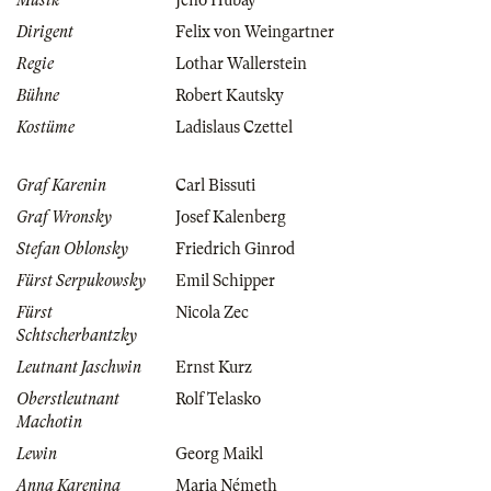
Musik
Jenö Hubay
Dirigent
Felix von Weingartner
Regie
Lothar Wallerstein
Bühne
Robert Kautsky
Kostüme
Ladislaus Czettel
Graf Karenin
Carl Bissuti
Graf Wronsky
Josef Kalenberg
Stefan Oblonsky
Friedrich Ginrod
Fürst Serpukowsky
Emil Schipper
Fürst
Nicola Zec
Schtscherbantzky
Leutnant Jaschwin
Ernst Kurz
Oberstleutnant
Rolf Telasko
Machotin
Lewin
Georg Maikl
Anna Karenina
Maria Németh